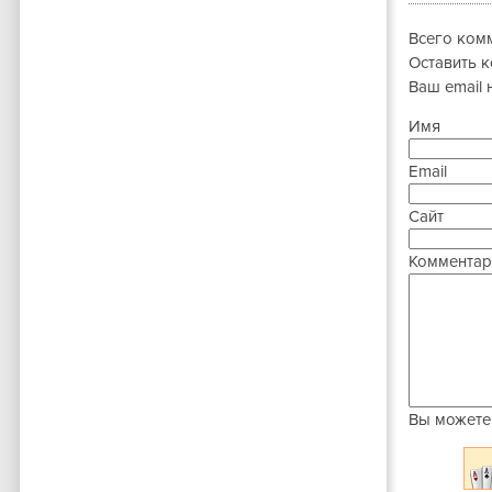
Всего ком
Оставить 
Ваш email 
Имя
Email
Сайт
Комментар
Вы можете