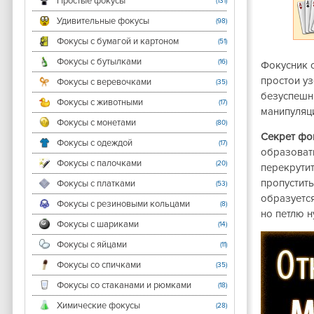
Простые фокусы
(131)
Удивительные фокусы
(98)
Фокусы с бумагой и картоном
(51)
Фокусы с бутылками
(16)
Фокусник 
простои уз
Фокусы с веревочками
(35)
безуспешны
Фокусы с животными
(17)
манипуляци
Фокусы с монетами
(80)
Секрет фо
Фокусы с одеждой
(17)
образовать
Фокусы с палочками
(20)
перекрутит
пропустить
Фокусы с платками
(53)
образуется
Фокусы с резиновыми кольцами
(8)
но петлю н
Фокусы с шариками
(14)
Фокусы с яйцами
(11)
Фокусы со спичками
(35)
Фокусы со стаканами и рюмками
(18)
Химические фокусы
(28)