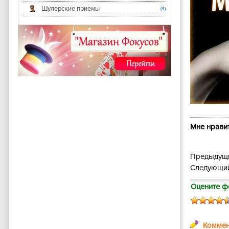
Шулерские приемы
(4)
Мне нравит
Предыдущи
Следующий
Оцените ф
Коммен