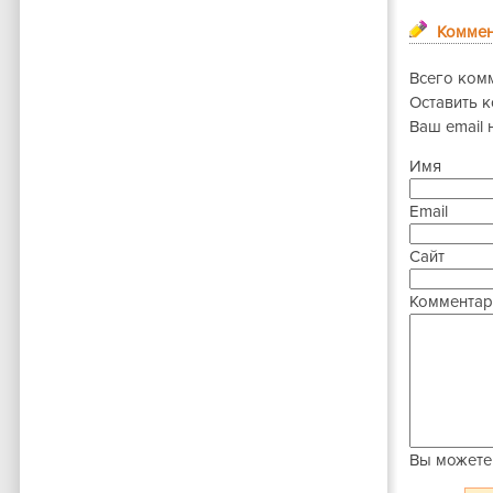
Коммен
Всего ком
Оставить 
Ваш email 
Имя
Email
Сайт
Комментар
Вы можете