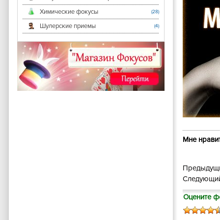
Химические фокусы
(28)
Шулерские приемы
(4)
Мне нравит
Предыдущи
Следующий
Оцените ф