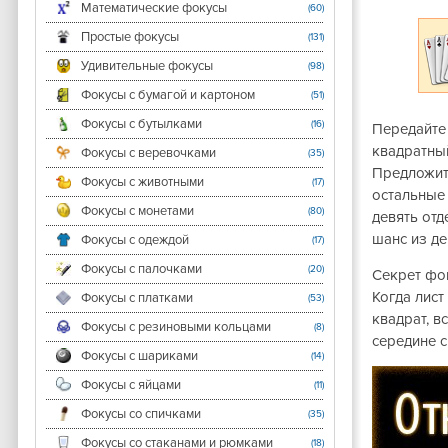
Математические фокусы
(60)
Простые фокусы
(131)
Удивительные фокусы
(98)
Фокусы с бумагой и картоном
(51)
Фокусы с бутылками
(16)
Передайте 
квадратный
Фокусы с веревочками
(35)
Предложите
Фокусы с животными
(17)
остальные 
Фокусы с монетами
(80)
девять отд
шанс из де
Фокусы с одеждой
(17)
Фокусы с палочками
(20)
Секрет фок
Когда лист
Фокусы с платками
(53)
квадрат, в
Фокусы с резиновыми кольцами
(8)
середине 
Фокусы с шариками
(14)
Фокусы с яйцами
(11)
Фокусы со спичками
(35)
Фокусы со стаканами и рюмками
(18)