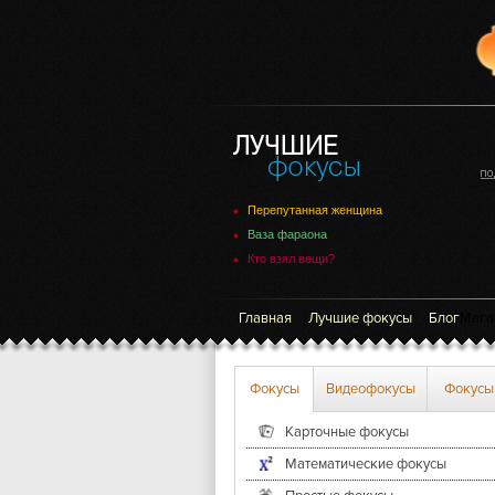
Перепутанная женщина
Ваза фараона
Кто взял вещи?
Главная
Лучшие фокусы
Блог
Мага
Фокусы
Видеофокусы
Фокусы
Карточные фокусы
Математические фокусы