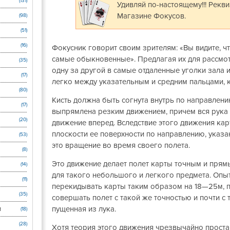
(131)
Удивляй по-настоящему!!! Рекв
Магазине Фокусов.
(98)
(51)
(16)
Фокусник говорит своим зрителям: «Вы видите, ч
самые обыкновенные». Предлагая их для рассмот
(35)
одну за другой в самые отдаленные уголки зала и
(17)
легко между указательным и средним пальцами, ка
(80)
Кисть должна быть согнута внутрь по направлени
(17)
выпрямлена резким движением, причем вся рука 
(20)
движение вперед. Вследствие этого движения карт
плоскости ее поверхности по направлению, указ
(53)
это вращение во время своего полета.
(8)
Это движение делает полет карты точным и прям
(14)
для такого небольшого и легкого предмета. Оп
(11)
перекидывать карты таким образом на 18—25м, п
(35)
совершать полет с такой же точностью и почти с 
пущенная из лука.
и
(18)
(28)
Хотя теория этого движения чрезвычайно проста