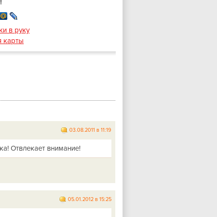
!
ки в руку
я карты
03.08.2011 в 11:19
а! Отвлекает внимание!
05.01.2012 в 15:25