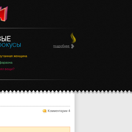
утанная женщина
фараона
зял вещи?
Комментарии 4