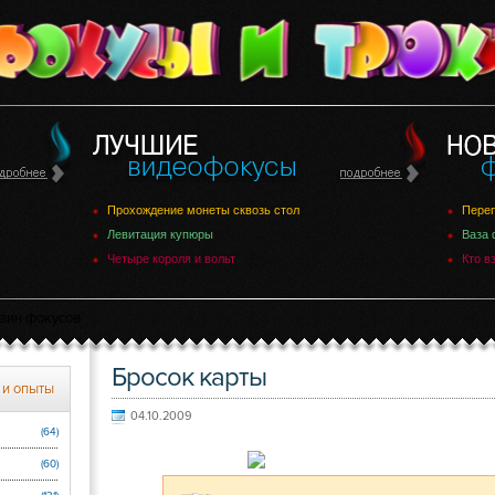
Прохождение монеты сквозь стол
Переп
Левитация купюры
Ваза 
Четыре короля и вольт
Кто в
зин фокусов
Бросок карты
 и опыты
04.10.2009
(64)
(60)