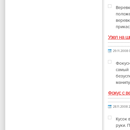
Веревк
положе
веревк
прикас
Узел на ш
29.11.2008 
Фокусн
самый 
безусп
манипу
Фокус с 
28.11.2008 2
Кусок 
руки. 