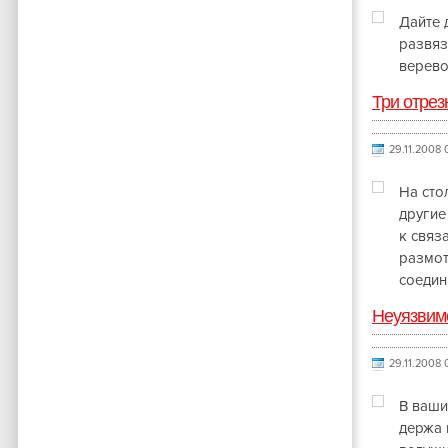
Дайте 
развяз
верево
Три отрез
29.11.2008 0
На сто
другие
к связ
размот
соедин
Неуязвим
29.11.2008 0
В ваши
держа 