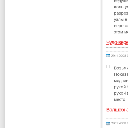
ведущи
кольцо
разрез
узлы в
веревк
этом м
Чудо-вер
29.11.2008 0
Возьми
Показа
медлен
рукой.
рукой 
место,
Волшебна
29.11.2008 0