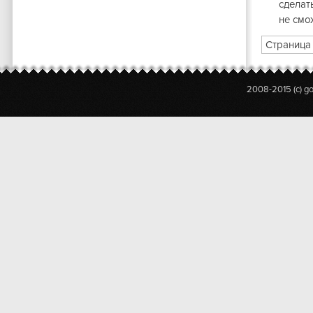
сделат
не смо
Страница 
2008-2015 (c) g