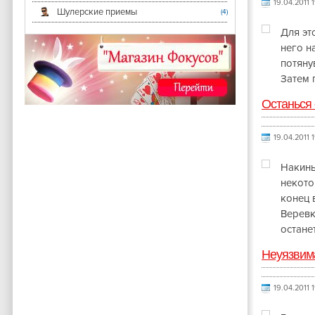
19.04.2011 
Шулерские приемы
(4)
Для эт
него н
потяну
Затем 
Останься 
19.04.2011 
Накинь
некото
конец 
Веревк
остане
Неуязвим
19.04.2011 