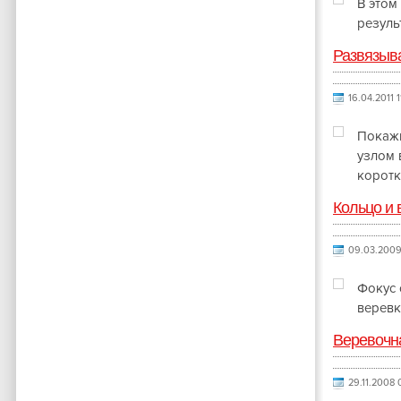
В этом
резуль
Развязыв
16.04.2011 1
Покажи
узлом 
коротк
Кольцо и 
09.03.2009
Фокус 
веревк
Веревочн
29.11.2008 