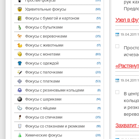
Простые фокусы
(131)
рук ка
Предло
Удивительные фокусы
(98)
Фокусы с бумагой и картоном
(51)
Узел в фу
Фокусы с бутылками
(16)
19.04.2011 
Фокусы с веревочками
(35)
Фокусы с животными
(17)
Просто
Фокусы с монетами
исчеза
(80)
Фокусы с одеждой
(17)
«Растянут
Фокусы с палочками
(20)
19.04.2011 
Фокусы с платками
(53)
Фокусы с резиновыми кольцами
(8)
В цент
Фокусы с шариками
(14)
кольцо
и резк
Фокусы с яйцами
(11)
верево
Фокусы со спичками
(35)
Захватит 
Фокусы со стаканами и рюмками
(18)
Химические фокусы
(28)