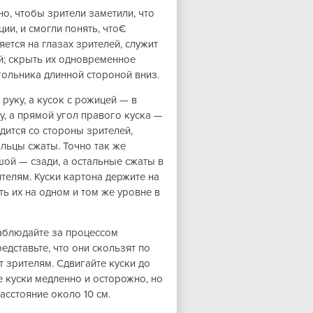
о, чтобы зрители заметили, что
ии, и смогли понять, что€
ется на глазах зрителей, служит
й; скрыть их одновременное
ольника длинной стороной вниз.
руку, а кусок с рожицей — в
у, а прямой угол правого куска —
дится со стороны зрителей,
льцы сжаты. Точно так же
ой — сзади, а остальные сжаты в
ителям. Куски картона держите на
ть их на одном и том же уровне в
Наблюдайте за процессом
едставьте, что они скользят по
т зрителям. Сдвигайте куски до
те куски медленно и осторожно, но
расстояние около 10 см.