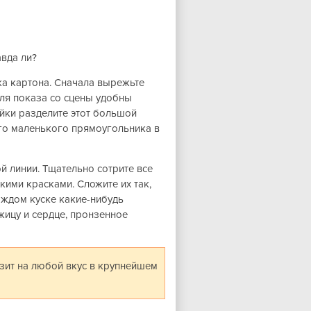
авда ли?
ка картона. Сначала вырежьте
Для показа со сцены удобны
йки разделите этот большой
го маленького прямоугольника в
й линии. Тщательно сотрите все
кими красками. Сложите их так,
каждом куске какие-нибудь
ицу и сердце, пронзенное
изит на любой вкус в крупнейшем