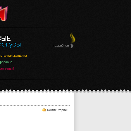
утанная женщина
фараона
зял вещи?
Комментарии 0