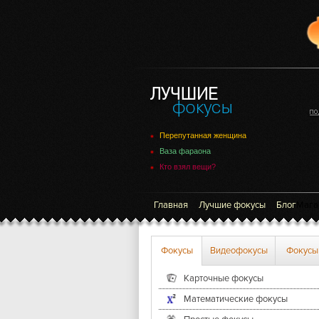
Перепутанная женщина
Ваза фараона
Кто взял вещи?
Главная
Лучшие фокусы
Блог
Мага
Фокусы
Видеофокусы
Фокусы
Карточные фокусы
Математические фокусы