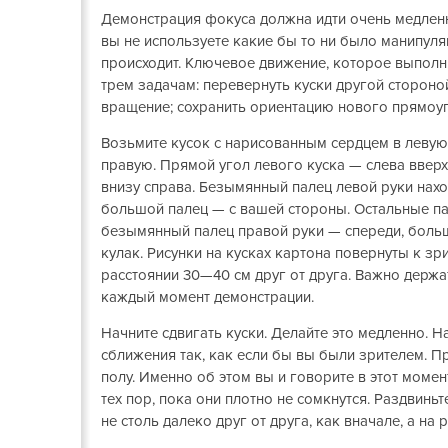
Демонстрация фокуса должна идти очень медленн
вы не используете какие бы то ни было манипуляц
происходит. Ключевое движение, которое выполня
трем задачам: перевернуть куски другой стороно
вращение; сохранить ориентацию нового прямоуг
Возьмите кусок с нарисованным сердцем в левую 
правую. Прямой угол левого куска — слева вверх
внизу справа. Безымянный палец левой руки нахо
большой палец — с вашей стороны. Остальные па
безымянный палец правой руки — спереди, больш
кулак. Рисунки на кусках картона повернуты к зр
расстоянии 30—40 см друг от друга. Важно держа
каждый момент демонстрации.
Начните сдвигать куски. Делайте это медленно. 
сближения так, как если бы вы были зрителем. Пр
полу. Именно об этом вы и говорите в этот момен
тех пор, пока они плотно не сомкнутся. Раздвинь
не столь далеко друг от друга, как вначале, а на 