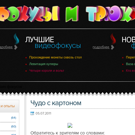
Прохождение монеты сквозь стол
Переп
Левитация купюры
Ваза 
Четыре короля и вольт
Кто в
зин фокусов
Чудо с картоном
 и опыты
05.07.2011
(64)
(60)
Обратитесь к зрителям со словами: