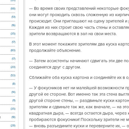
(131)
— Во время своих представлений некоторые фоку
(98)
они могут проходить сквозь сложенную из кирпичей
(51)
происходит. Они приглашают на сцену зрителей и
(16)
Каждая из них строит свою часть стены и оставля
зрители возвращаются в зал на свои места.
(35)
(17)
В этот момент покажите зрителям два куска карто
продолжайте объяснение.
(80)
(17)
— Затем ассистенты начинают сдвигать эти две по
соединятся друг с другом.
(20)
(53)
Сближайте оба куска картона и соединяйте их в о
(8)
— У фокусников нет ни малейшей возможности про
(14)
другой ее стороне. Вот именно так эта стена выгл
другой стороне стены, — раздвиньте куски карто
(11)
зрителям и сдвиньте так же, как вначале, — на эт
(35)
квадратная дыра, — всегда остается дыра, через
и
(18)
пробираются фокусники! Поскольку зрители не мо
— вновь разъедините куски и переверните их, — о
(28)