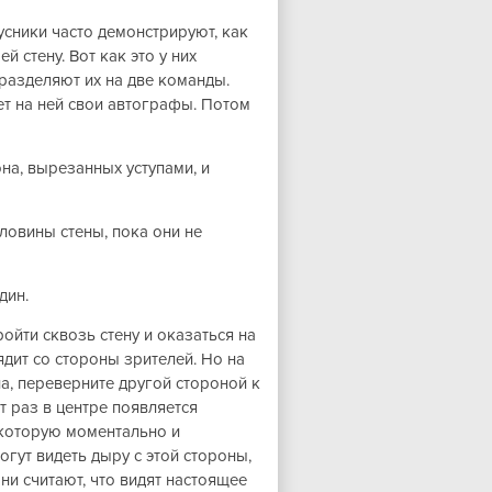
сники часто демонстрируют, как
 стену. Вот как это у них
 разделяют их на две команды.
ет на ней свои автографы. Потом
на, вырезанных уступами, и
ловины стены, пока они не
дин.
йти сквозь стену и оказаться на
ядит со стороны зрителей. Но на
на, переверните другой стороной к
от раз в центре появляется
 которую моментально и
гут видеть дыру с этой стороны,
ни считают, что видят настоящее