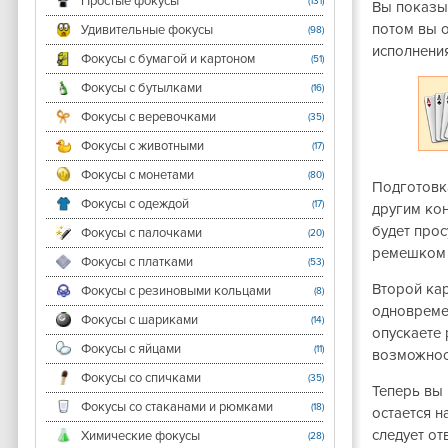
Простые фокусы
(131)
Вы показыв
потом вы о
Удивительные фокусы
(98)
исполнени
Фокусы с бумагой и картоном
(51)
Фокусы с бутылками
(16)
Фокусы с веревочками
(35)
Фокусы с животными
(17)
Фокусы с монетами
(80)
Подготовк
Фокусы с одеждой
(17)
другим ко
будет прос
Фокусы с палочками
(20)
ремешком 
Фокусы с платками
(53)
Второй кар
Фокусы с резиновыми кольцами
(8)
одновреме
Фокусы с шариками
(14)
опускаете 
Фокусы с яйцами
(11)
возможност
Фокусы со спичками
(35)
Теперь вы 
Фокусы со стаканами и рюмками
(18)
остается н
следует от
Химические фокусы
(28)