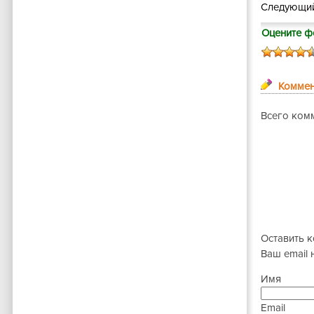
Следующий
Оцените ф
Коммен
Всего комм
Оставить 
Ваш email 
Имя
Email