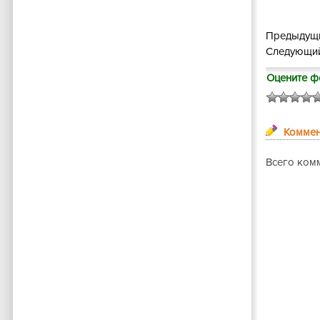
Предыдущи
Следующий
Оцените ф
Коммен
Всего комм