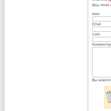
Ваш email 
Имя
Email
Сайт
Комментар
Вы можете