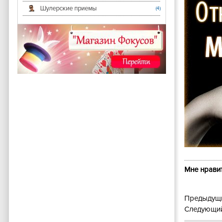
Шулерские приемы
(4)
Мне нравит
Предыдущи
Следующий