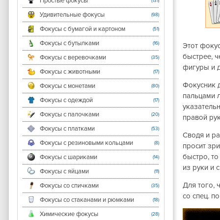
Простые фокусы
(131)
Удивительные фокусы
(98)
Фокусы с бумагой и картоном
(51)
Фокусы с бутылками
(16)
Этот фокус
быстрее, ч
Фокусы с веревочками
(35)
фигуры и д
Фокусы с животными
(17)
Фокусник 
Фокусы с монетами
(80)
пальцами л
Фокусы с одеждой
(17)
указатель
Фокусы с палочками
(20)
правой рук
Фокусы с платками
(53)
Сводя и ра
Фокусы с резиновыми кольцами
(8)
просит зри
быстро, то
Фокусы с шариками
(14)
из руки и 
Фокусы с яйцами
(11)
Для того,
Фокусы со спичками
(35)
со спец. п
Фокусы со стаканами и рюмками
(18)
Химические фокусы
(28)