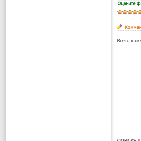
Оцените ф
Коммен
Всего ком
Ответить
А