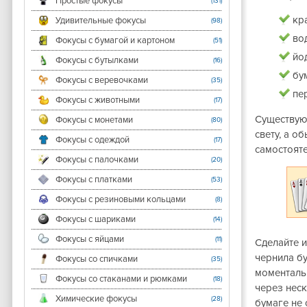
Простые фокусы
(131)
кр
Удивительные фокусы
(98)
во
Фокусы с бумагой и картоном
(51)
йод
Фокусы с бутылками
(16)
бу
Фокусы с веревочками
(35)
пе
Фокусы с животными
(17)
Существую
Фокусы с монетами
(80)
свету, а 
Фокусы с одеждой
(17)
самостоят
Фокусы с палочками
(20)
Фокусы с платками
(53)
Фокусы с резиновыми кольцами
(8)
Фокусы с шариками
(14)
Фокусы с яйцами
(11)
Сделайте и
чернила бу
Фокусы со спичками
(35)
моменталь
Фокусы со стаканами и рюмками
(18)
через неск
Химические фокусы
(28)
бумаге не 