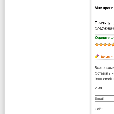
Мне нравит
Предыдущи
Следующий
Оцените ф
Коммен
Всего ком
Оставить 
Ваш email 
Имя
Email
Сайт