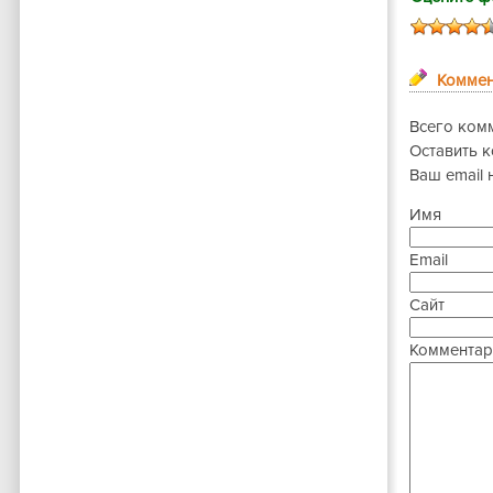
Коммен
Всего ком
Оставить 
Ваш email 
Имя
Email
Сайт
Комментар