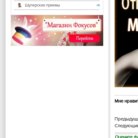
Шулерские приемы
(4)
Мне нравит
Предыдущи
Следующий
Оцените ф