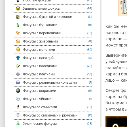
Простые фокусы
(131)
Удивительные фокусы
(98)
Фокусы с бумагой и картоном
(51)
Фокусы с бутылками
(16)
Как бы меж
носового п
Фокусы с веревочками
(35)
кармане — 
Фокусы с животными
(17)
может про
Фокусы с монетами
(80)
Выверните 
Фокусы с одеждой
(17)
улыбнувшис
Фокусы с палочками
(20)
старайтесь
карман брю
Фокусы с платками
(53)
лицо — как
Фокусы с резиновыми кольцами
(8)
Секрет фок
Фокусы с шариками
(14)
кармана б
Фокусы с яйцами
(11)
бы карман 
Фокусы со спичками
(35)
а чтобы вы
Фокусы со стаканами и рюмками
(18)
Химические фокусы
(28)