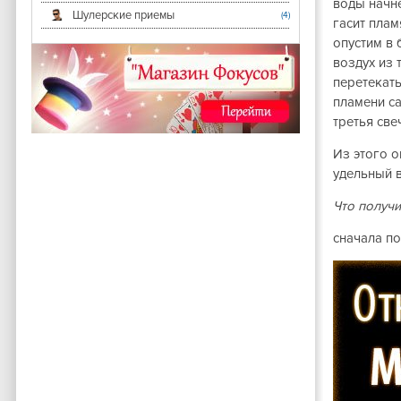
воды начне
Шулерские приемы
(4)
гасит плам
опустим в 
воздух из 
перетекать
пламени са
третья све
Из этого о
удельный в
Что получи
сначала по