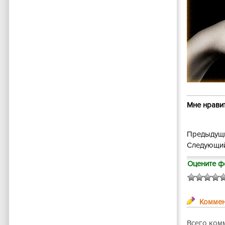
Мне нравит
Предыдущи
Следующий
Оцените ф
Коммен
Всего ком