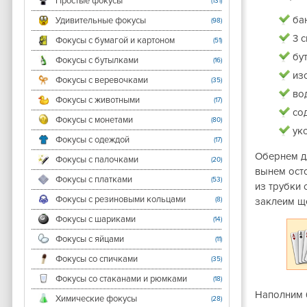
Простые фокусы
(131)
ба
Удивительные фокусы
(98)
3 с
Фокусы с бумагой и картоном
(51)
бу
Фокусы с бутылками
(16)
из
Фокусы с веревочками
(35)
во
Фокусы с животными
(17)
сод
Фокусы с монетами
(80)
укс
Фокусы с одеждой
(17)
Обернем д
Фокусы с палочками
(20)
вынем ост
Фокусы с платками
(53)
из трубки 
Фокусы с резиновыми кольцами
(8)
заклеим ще
Фокусы с шариками
(14)
Фокусы с яйцами
(11)
Фокусы со спичками
(35)
Фокусы со стаканами и рюмками
(18)
Наполним б
Химические фокусы
(28)