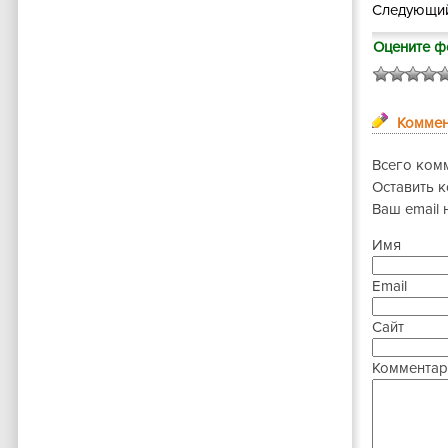
Следующий
Оцените ф
Коммен
Всего ком
Оставить 
Ваш email 
Имя
Email
Сайт
Комментар