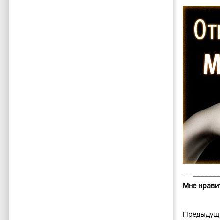
Мне нравит
Предыдущи