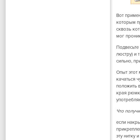
Вот примен
которым п
сквозь кот
мог проник
Подвесьте 
люстру) и 
сильно, пр
Опыт этот
качаться ч
положить 
края рюмки
употребляю
Что получи
если накры
прикреплен
эту нитку 