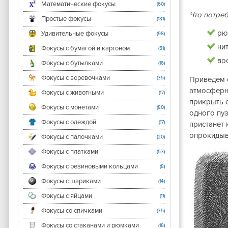
Математические фокусы
(60)
Что потреб
Простые фокусы
(131)
рю
Удивительные фокусы
(98)
нит
Фокусы с бумагой и картоном
(51)
вос
Фокусы с бутылками
(16)
Фокусы с веревочками
(35)
Приведем о
атмосферн
Фокусы с животными
(17)
прикрыть е
Фокусы с монетами
(80)
одного пуз
Фокусы с одеждой
(17)
пристанет 
опрокидыва
Фокусы с палочками
(20)
Фокусы с платками
(53)
Фокусы с резиновыми кольцами
(8)
Фокусы с шариками
(14)
Фокусы с яйцами
(11)
Фокусы со спичками
(35)
Фокусы со стаканами и рюмками
(18)