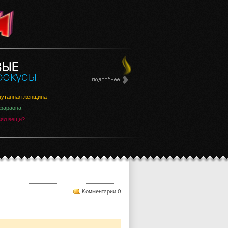
утанная женщина
фараона
зял вещи?
Комментарии 0