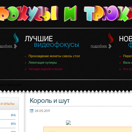
Прохождение монеты сквозь стол
Переп
Левитация купюры
Ваза 
Четыре короля и вольт
Кто в
зин фокусов
Король и шут
 и опыты
24.05.2011
(64)
(60)