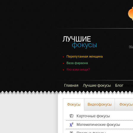
Перепутанная женщина
Ваза фараона
Кто взял вещи?
Главная
Лучшие фокусы
Блог
Мага
Фокусы
Видеофокусы
Фокусы
Карточные фокусы
Математические фокусы