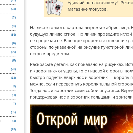
(131)
Удивляй по-настоящему!!! Рекв
Магазине Фокусов.
(98)
(51)
(16)
На листе тонкого картона вырежьте абрис лица.
будущую линию сгиба. По линии проведите иглой 
(35)
не прорезая ее. В центре прорежьте отверстие дл
(17)
стороны по указанной на рисунке пунктирной лин
(80)
острым предметом.
(17)
Раскрасьте детали, как показано на рисунках. Вст
(20)
и «воротник» опущены, то с лицевой стороны пол
быстро поднять вверх нос и воротник — король п
(53)
можно, если перевернуть короля тыльной сторон
(8)
Тогда нос и воротник сами собой опустятся. Верн
(14)
придерживая нос и воротник пальцами, и зрители
(11)
(35)
и
(18)
(28)