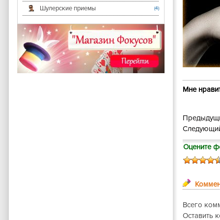
Шулерские приемы
(4)
Мне нравит
Предыдущи
Следующий
Оцените ф
Коммен
Всего ком
Оставить 