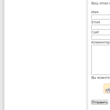
Ваш email 
Имя
Email
Сайт
Комментар
Вы можете