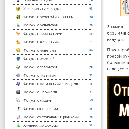
Простые фокусы
(131)
Удивительные фокусы
(98)
Фокусы с бумагой и картоном
(51)
Фокусы с бутылками
(16)
Зажмите сп
безымянног
Фокусы с веревочками
(35)
изнутри.
Фокусы с животными
(17)
Приоткрой
Фокусы с монетами
(80)
правой рук
Фокусы с одеждой
(17)
большим п
Фокусы с палочками
(20)
палец со с
Фокусы с платками
(53)
Фокусы с резиновыми кольцами
(8)
Фокусы с шариками
(14)
Фокусы с яйцами
(11)
Фокусы со спичками
(35)
Фокусы со стаканами и рюмками
(18)
Химические фокусы
(28)