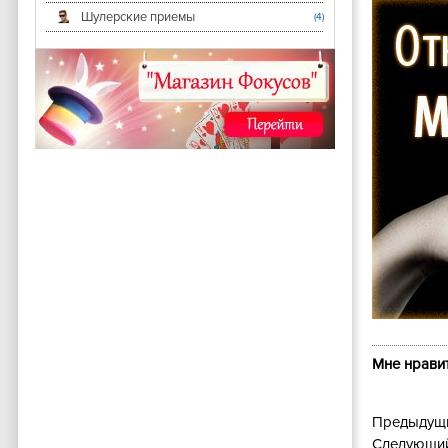
Шулерские приемы
(4)
Мне нравит
Предыдущи
Следующий