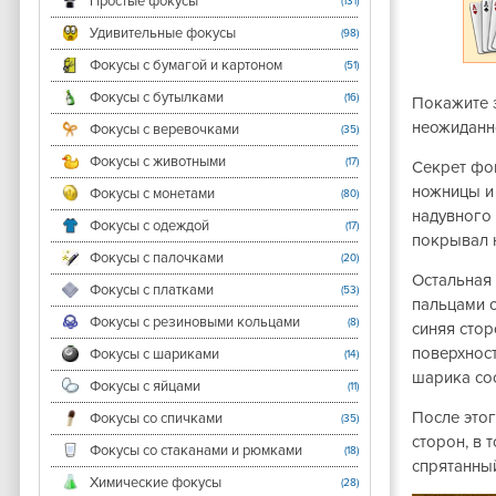
Простые фокусы
(131)
Удивительные фокусы
(98)
Фокусы с бумагой и картоном
(51)
Фокусы с бутылками
(16)
Покажите з
неожиданно
Фокусы с веревочками
(35)
Фокусы с животными
(17)
Секрет фок
ножницы и 
Фокусы с монетами
(80)
надувного 
Фокусы с одеждой
(17)
покрывал 
Фокусы с палочками
(20)
Остальная
Фокусы с платками
(53)
пальцами о
Фокусы с резиновыми кольцами
(8)
синяя стор
поверхност
Фокусы с шариками
(14)
шарика со
Фокусы с яйцами
(11)
После этог
Фокусы со спичками
(35)
сторон, в 
Фокусы со стаканами и рюмками
(18)
спрятанны
Химические фокусы
(28)