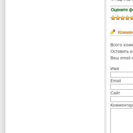
Оцените ф
Коммен
Всего ком
Оставить 
Ваш email 
Имя
Email
Сайт
Комментар