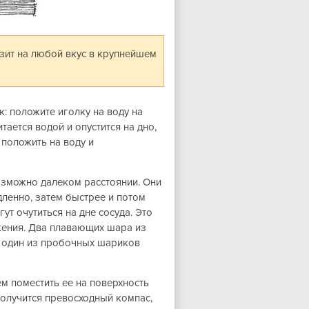
изит на любой вкус в крупнейшем
к: положите иголку на воду на
ается водой и опустится на дно,
 положить на воду и
озможно далеком расстоянии. Они
дленно, затем быстрее и потом
гут очутиться на дне сосуда. Это
жения. Два плавающих шара из
ь один из пробочных шариков
ем поместить ее на поверхность
получится превосходный компас,