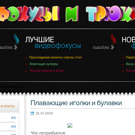
Прохождение монеты сквозь стол
Переп
Левитация купюры
Ваза 
Четыре короля и вольт
Кто в
зин фокусов
Плавающие иголки и булавки
 и опыты
26.07.2009
(64)
(60)
Что потребуется: