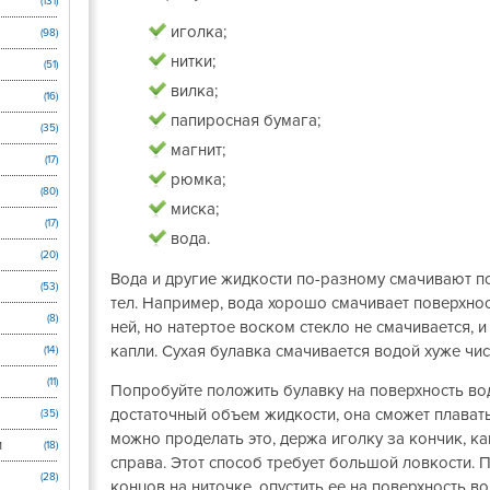
(131)
иголка;
(98)
нитки;
(51)
вилка;
(16)
папиросная бумага;
(35)
магнит;
(17)
рюмка;
(80)
миска;
(17)
вода.
(20)
Вода и другие жидкости по-разному смачивают п
(53)
тел. Например, вода хорошо смачивает поверхност
(8)
ней, но натертое воском стекло не смачивается, и
капли. Сухая булавка смачивается водой хуже чис
(14)
(11)
Попробуйте положить булавку на поверхность вод
достаточный объем жидкости, она сможет плавать
(35)
можно проделать это, держа иголку за кончик, ка
и
(18)
справа. Этот способ требует большой ловкости. 
(28)
концов на ниточке, опустить ее на поверхность в