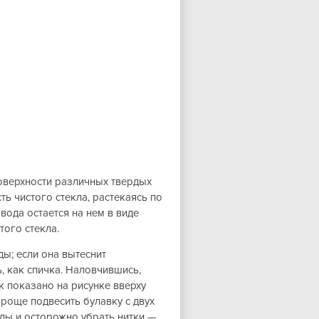
оверхности различных твердых
ь чистого стекла, растекаясь по
 вода остается на нем в виде
того стекла.
ы; если она вытеснит
, как спичка. Наловчившись,
к показано на рисунке вверху
Проще подвесить булавку с двух
оды и осторожно убрать нитки —