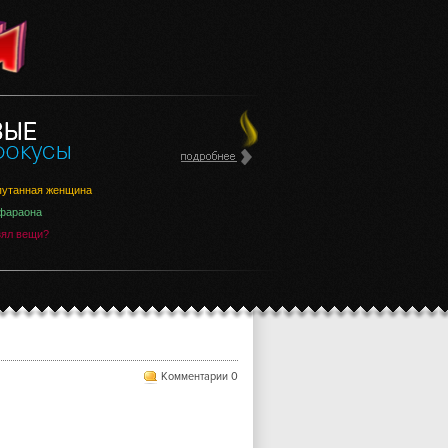
утанная женщина
фараона
зял вещи?
Комментарии 0