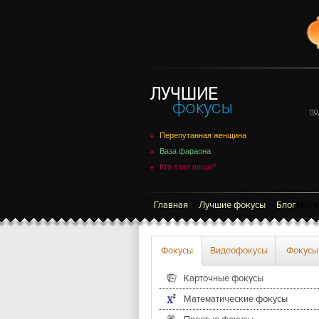
Перепутанная женщина
Ваза фараона
Кто взял вещи?
Главная
Лучшие фокусы
Блог
Мага
Фокусы
Видеофокусы
Фокусы
Карточные фокусы
Математические фокусы