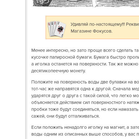
Удивляй по-настоящему!!! Рекв
Магазине Фокусов.
Менее интересно, но зато проще всего сделать та
кусочке папиросной бумаги. Бумага быстро пропит
а иголка останется на поверхности. Так же можно
десятикопеечную монету.
Положите на поверхность воды две булавки на в
тот-час же направятся одна к другой. Сначала ме
ударятся друг о друга с такой силой, что легко мо
объясняется действием сил поверхностного натя
пробки тоже будут соединяться, но если намазат
сажей, они будут отталкиваться.
Если положить ненадолго иголку на магнит, а зат
воды одним из описанных выше способов, у вас 