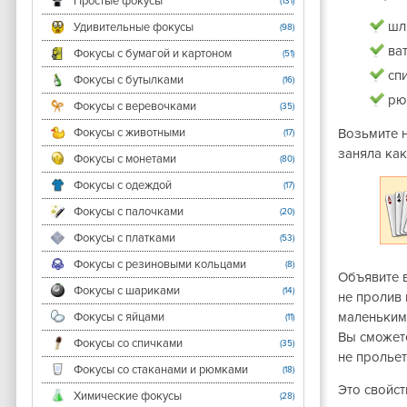
Простые фокусы
(131)
шл
Удивительные фокусы
(98)
ват
Фокусы с бумагой и картоном
(51)
спи
Фокусы с бутылками
(16)
рю
Фокусы с веревочками
(35)
Фокусы с животными
Возьмите н
(17)
заняла как
Фокусы с монетами
(80)
Фокусы с одеждой
(17)
Фокусы с палочками
(20)
Фокусы с платками
(53)
Фокусы с резиновыми кольцами
(8)
Объявите в
Фокусы с шариками
(14)
не пролив 
маленькими
Фокусы с яйцами
(11)
Вы сможете
Фокусы со спичками
(35)
не прольет
Фокусы со стаканами и рюмками
(18)
Это свойст
Химические фокусы
(28)