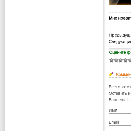
Мне нравит
Предыдущи
Следующий
Оцените ф
Коммен
Всего ком
Оставить 
Ваш email 
Имя
Email