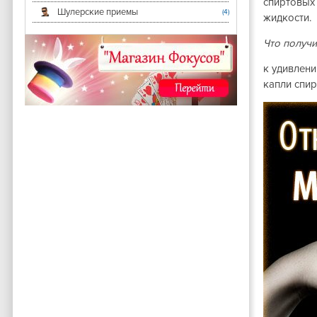
спиртовых 
Шулерские приемы
(4)
жидкости.
Что получи
к удивлени
капли спир