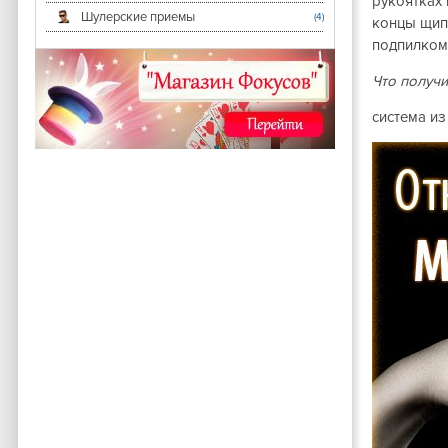
рукоятках
Шулерские приемы
(4)
концы щипц
подпилком 
Что получи
система из