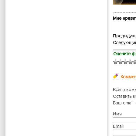
Мне нравит
Предыдущи
Следующий
Оцените ф
Коммен
Всего ком
Оставить 
Ваш email 
Имя
Email