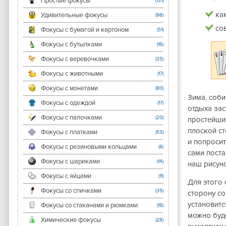
Простые фокусы
(131)
ка
Удивительные фокусы
(98)
со
Фокусы с бумагой и картоном
(51)
Фокусы с бутылками
(16)
Фокусы с веревочками
(35)
Фокусы с животными
(17)
Фокусы с монетами
(80)
Зима, соб
Фокусы с одеждой
(17)
отдыха зас
Фокусы с палочками
(20)
простейши
плоской ст
Фокусы с платками
(53)
и попросит
Фокусы с резиновыми кольцами
(8)
сами пост
Фокусы с шариками
(14)
наш рисуно
Фокусы с яйцами
(11)
Для этого 
Фокусы со спичками
(35)
сторону со
установит
Фокусы со стаканами и рюмками
(18)
можно буд
Химические фокусы
(28)