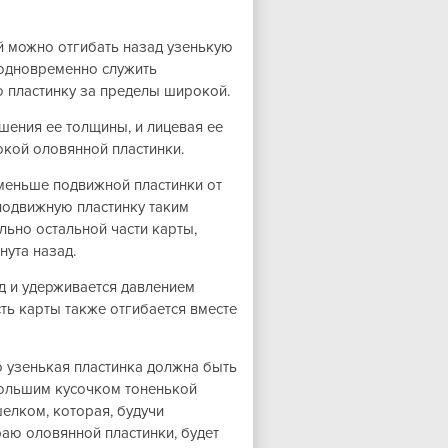
й можно отгибать назад узенькую
 одновременно служить
ю пластинку за пределы широкой.
шения ее толщины, и лицевая ее
кой оловянной пластинки.
 меньше подвижной пластинки от
 подвижную пластинку таким
льно остальной части карты,
нута назад.
ад и удерживается давлением
сть карты также отгибается вместе
о узенькая пластинка должна быть
большим кусочком тоненькой
шелком, которая, будучи
аю оловянной пластинки, будет