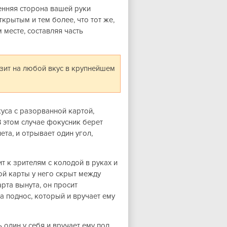
енняя сторона вашей руки
ткрытым и тем более, что тот же,
 месте, составляя часть
изит на любой вкус в крупнейшем
уса с разорванной картой,
В этом случае фокусник берет
та, и отрывает один угол,
ит к зрителям с колодой в руках и
ой карты у него скрыт между
рта вынута, он просит
а поднос, который и вручает ему
 один у себя и вручает ему под