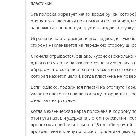
пластинки.
Эта полоска образует нечто вроде ручки, которо
оловянную пластинку при помощи ее шарнира, и
задержкой, препятствуя пружине выдвигать узку
Игральная карта расщепляется надвое для умень
сторона наклеивается на переднюю сторону широ
Сначала отрывается, однако, кусочек несколько
одного из углов и насаживается на эту узенькую
образом, что сохраняет свое положение относите
которая кажется целой, когда пластинка не повер
Если, однако, подвижная пластинка отогнута наз
указательного пальца на полоску, оторванная ча
с ней, как на рисунке.
Когда механическая карта положена в коробку, т
отогнута назад и удержана в этом положении не
проволоки приблизительно в 1,3 см, обвернутой 
прикреплена к концу полоски и прилегающему кр