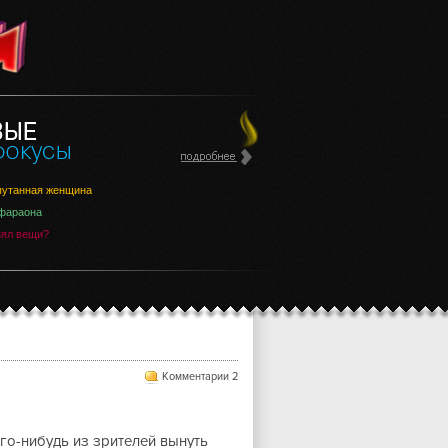
утанная женщина
фараона
зял вещи?
Комментарии 2
го-нибудь из зрителей вынуть