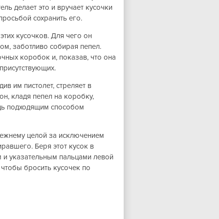
тель делает это и вручает кусочки
просьбой сохранить его.
 этих кусочков. Для чего он
гом, заботливо собирая пепел.
чных коробок и, показав, что она
х присутствующих.
ив им пистолет, стреляет в
 он, кладя пепел на коробку,
удь подходящим способом
режнему целой за исключением
иравшего. Беря этот кусок в
м и указательным пальцами левой
, чтобы бросить кусочек по