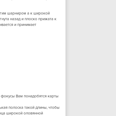
угим шарниром а к широкой
гнута назад и плоско прижата к
ивается и принимает
е фокусы Вам понадобятся карты
ькая полоска такой длины, чтобы
онца широкой оловянной