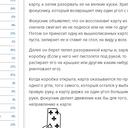
(131)
карту, а затем разорвать ее на мелкие куски. Зри
(98)
фокуснику, который возвращает ему один угол с 
(51)
Фокусник объявляет, что он восстановит карту из
(16)
сначала сжигает их на подносе или на чем-то дру
Потом он приносит одну из вышеописанных карто
(35)
пуста, запирает ее и ставит на стол, на виду у все
(17)
Далее он берет пепел разорванной карты и, заряд
(80)
коробку. (Если у него нет пистолета под рукой, то
(17)
растирает его на крышке или другим каким-ниб
(20)
уничтожает его).
(53)
Когда коробка открыта, карта оказывается по-п
(8)
одного угла, того самого, который остался у выб
правую руку, а карту держа за один угол больши
(14)
руки, фокусник делает движение как бы для того
(11)
направлению к карте.
(35)
и
(18)
(28)