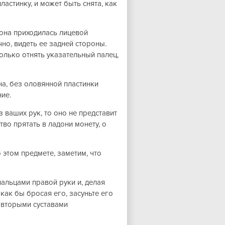
астинку, и может быть снята, как
 она приходилась лицевой
чно, видеть ее задней стороны.
только отнять указательный палец,
а, без оловянной пластинки
ие.
 ваших рук, то оно не представит
тво прятать в ладони монету, о
 этом предмете, заметим, что
альцами правой руки и, делая
как бы бросая его, засуньте его
 вторыми суставами