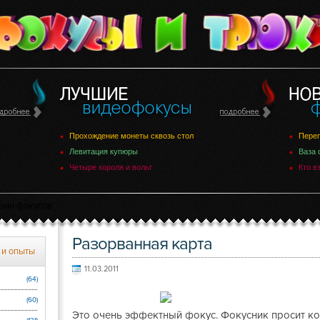
Прохождение монеты сквозь стол
Переп
Левитация купюры
Ваза 
Четыре короля и вольт
Кто в
зин фокусов
Разорванная карта
 и опыты
11.03.2011
(64)
(60)
Это очень эффектный фокус. Фокусник просит ко