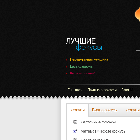
Перепутанная женщина
Ваза фараона
Кто взял вещи?
Главная
Лучшие фокусы
Блог
Мага
Фокусы
Видеофокусы
Фокусы
Карточные фокусы
Математические фокусы