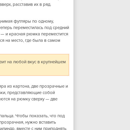
ерх, расставив их в ряд.
днимая футляры по одному,
теперь переместилась под средний
 — и красная рюмка переместится
ся на место, где была в самом
изит на любой вкус в крупнейшем
яра из картона, две прозрачные и
авки, представляющие собой
ются на рюмку сверху — две
 пальца. Чтобы показать, что под
прозрачная, нужно вставить
цилиндр, вместе с ним приподнять