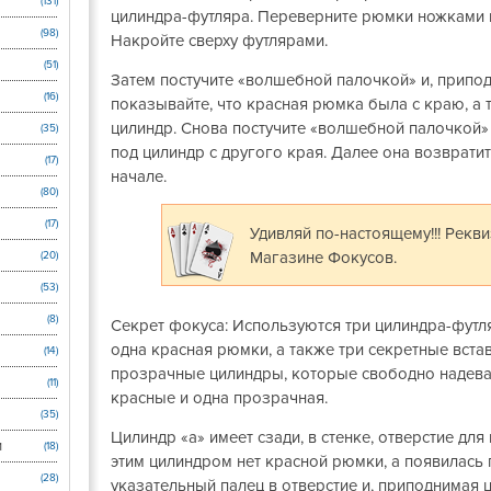
(131)
цилиндра-футляра. Переверните рюмки ножками вв
(98)
Накройте сверху футлярами.
(51)
Затем постучите «волшебной палочкой» и, припо
(16)
показывайте, что красная рюмка была с краю, а 
цилиндр. Снова постучите «волшебной палочкой»
(35)
под цилиндр с другого края. Далее она возвратит
(17)
начале.
(80)
(17)
Удивляй по-настоящему!!! Рекв
Магазине Фокусов.
(20)
(53)
(8)
Секрет фокуса: Используются три цилиндра-футл
одна красная рюмки, а также три секретные вст
(14)
прозрачные цилиндры, которые свободно надева
(11)
красные и одна прозрачная.
(35)
Цилиндр «а» имеет сзади, в стенке, отверстие для
и
(18)
этим цилиндром нет красной рюмки, а появилась 
(28)
указательный палец в отверстие и, приподнимая 