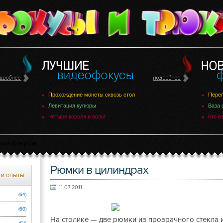
Прохождение монеты сквозь стол
Переп
Левитация купюры
Ваза 
Четыре короля и вольт
Кто в
зин фокусов
Рюмки в цилиндрах
 и опыты
11.07.2011
(64)
(60)
На столике — две рюмки из прозрачного стекла и