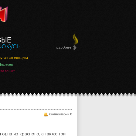
утанная женщина
фараона
зял вещи?
Комментарии 0
 одна из красного, а также три