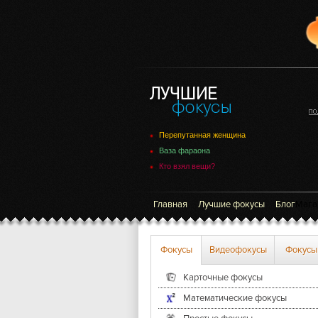
Перепутанная женщина
Ваза фараона
Кто взял вещи?
Главная
Лучшие фокусы
Блог
Мага
Фокусы
Видеофокусы
Фокусы
Карточные фокусы
Математические фокусы