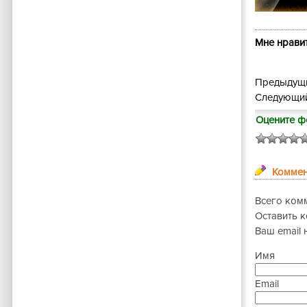
Мне нравит
Предыдущи
Следующий
Оцените ф
Коммен
Всего ком
Оставить 
Ваш email 
Имя
Email