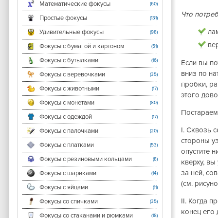
Математические фокусы
(60)
Что потреб
Простые фокусы
(131)
ла
Удивительные фокусы
(98)
ве
Фокусы с бумагой и картоном
(51)
Фокусы с бутылками
(16)
Если вы по
вниз по на
Фокусы с веревочками
(35)
пробки, ра
Фокусы с животными
(17)
этого дово
Фокусы с монетами
(80)
Постараемс
Фокусы с одеждой
(17)
I. Сквозь 
Фокусы с палочками
(20)
стороны уз
Фокусы с платками
(53)
опустите н
Фокусы с резиновыми кольцами
(8)
кверху, вы
за ней, со
Фокусы с шариками
(14)
(см. рисуно
Фокусы с яйцами
(11)
II. Когда 
Фокусы со спичками
(35)
конец его 
Фокусы со стаканами и рюмками
(18)