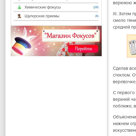
верхнюю же
Химические фокусы
(28)
III
. Затем 
Шулерские приемы
(4)
смело тяни
средней пр
Сделав все
стеклом. О
веревочке,
С первого 
верхней ча
поближе, в
Объяснение
нижнем отд
искусствен