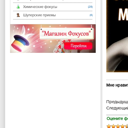
Химические фокусы
(28)
Шулерские приемы
(4)
Мне нравит
Предыдущи
Следующий
Оцените ф