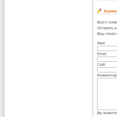
Коммен
Всего ком
Оставить 
Ваш email 
Имя
Email
Сайт
Комментар
Вы можете