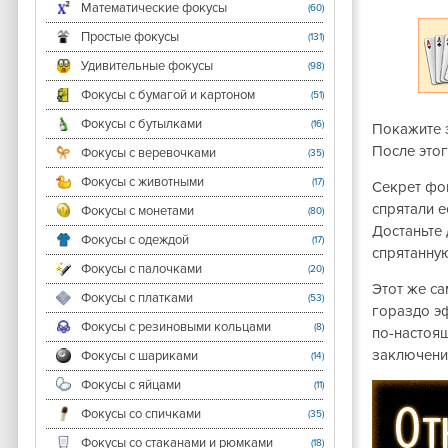
Математические фокусы
(60)
Простые фокусы
(131)
Удивительные фокусы
(98)
Фокусы с бумагой и картоном
(51)
Фокусы с бутылками
(16)
Покажите з
После этог
Фокусы с веревочками
(35)
Фокусы с животными
(17)
Секрет фок
спрятали е
Фокусы с монетами
(80)
Достаньте 
Фокусы с одеждой
(17)
спрятанную
Фокусы с палочками
(20)
Этот же са
Фокусы с платками
(53)
гораздо эф
Фокусы с резиновыми кольцами
(8)
по-настоящ
заключение
Фокусы с шариками
(14)
Фокусы с яйцами
(11)
Фокусы со спичками
(35)
Фокусы со стаканами и рюмками
(18)