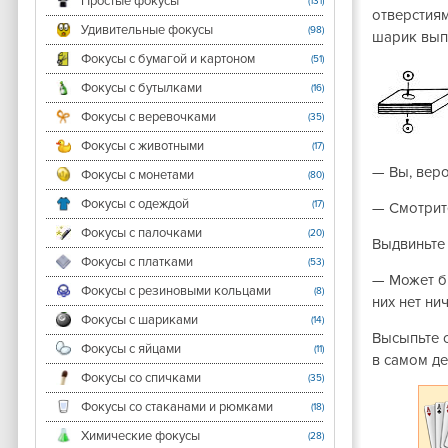
Простые фокусы
(131)
отверстиям
Удивительные фокусы
(98)
шарик вып
Фокусы с бумагой и картоном
(51)
Фокусы с бутылками
(16)
Фокусы с веревочками
(35)
Фокусы с животными
(17)
— Вы, веро
Фокусы с монетами
(80)
Фокусы с одеждой
(17)
— Смотрит
Фокусы с палочками
(20)
Выдвиньте
Фокусы с платками
(53)
— Может бы
Фокусы с резиновыми кольцами
(8)
них нет ни
Фокусы с шариками
(14)
Высыпьте с
Фокусы с яйцами
(11)
в самом де
Фокусы со спичками
(35)
Фокусы со стаканами и рюмками
(18)
Химические фокусы
(28)