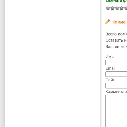
Оцените ф
Коммен
Всего ком
Оставить 
Ваш email 
Имя
Email
Сайт
Комментар