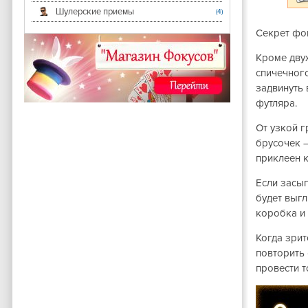
Шулерские приемы
(4)
Секрет фо
Кроме двух
спичечного
задвинуть 
футляра.
От узкой г
брусочек —
приклеен к
Если засып
будет выгл
коробка и 
Когда зрит
повторить 
провести 