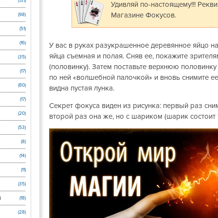
(131)
Удивляй по-настоящему!!! Рекв
Магазине Фокусов.
(98)
(51)
(16)
У вас в руках разукрашенное деревянное яйцо на
яйца съемная и полая. Сняв ее, покажите зрител
(35)
(половинку). Затем поставьте верхнюю половинку 
(17)
по ней «волшебной палочкой» и вновь снимите ее.
(80)
видна пустая лунка.
(17)
Секрет фокуса виден из рисунка: первый раз сни
(20)
второй раз она же, но с шариком (шарик состоит 
(53)
(8)
(14)
(11)
(35)
и
(18)
(28)