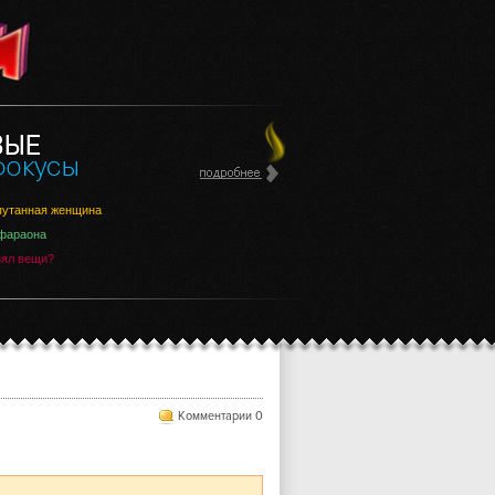
утанная женщина
фараона
зял вещи?
Комментарии 0