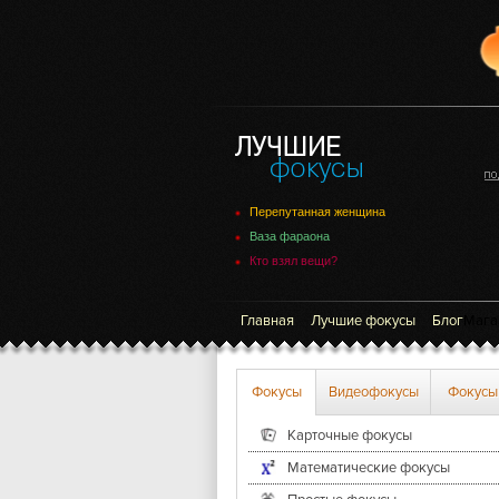
Перепутанная женщина
Ваза фараона
Кто взял вещи?
Главная
Лучшие фокусы
Блог
Мага
Фокусы
Видеофокусы
Фокусы
Карточные фокусы
Математические фокусы