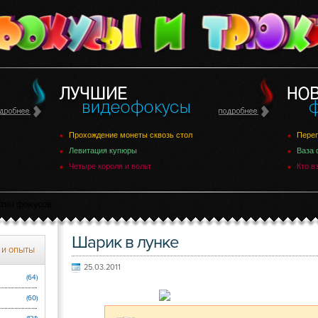
Прохождение монеты сквозь стол
Переп
Левитация купюры
Ваза 
Четыре короля и вольт
Кто в
зин фокусов
Шарик в лунке
 и опыты
25.03.2011
(64)
(60)