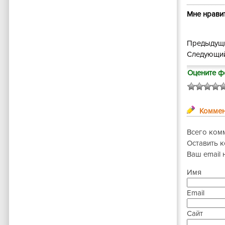
Мне нравит
Предыдущи
Следующий
Оцените ф
Коммен
Всего ком
Оставить 
Ваш email 
Имя
Email
Сайт