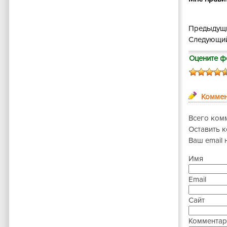
Предыдущи
Следующий
Оцените ф
Коммен
Всего ком
Оставить 
Ваш email 
Имя
Email
Сайт
Комментар