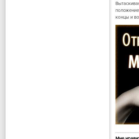
Вытаскивая
положение,
концы и во
Мне нравит