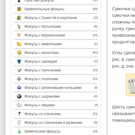
Простые фокусы
(131)
Сумочки с
Удивительные фокусы
(98)
сумочки н
Фокусы с бумагой и картоном
(51)
сложены пл
Фокусы с бутылками
(16)
ручку, сум
привязаны 
Фокусы с веревочками
(35)
продолгов
Фокусы с животными
(17)
Углы сдела
Фокусы с монетами
(80)
рис. в, су
Фокусы с одеждой
(17)
рис. д, он
Фокусы с палочками
(20)
Фокусы с платками
(53)
Фокусы с резиновыми кольцами
(8)
Фокусы с шариками
(14)
Фокусы с яйцами
(11)
Шесть сумо
связывают
Фокусы со спичками
(35)
помещающу
Фокусы со стаканами и рюмками
(18)
Химические фокусы
(28)