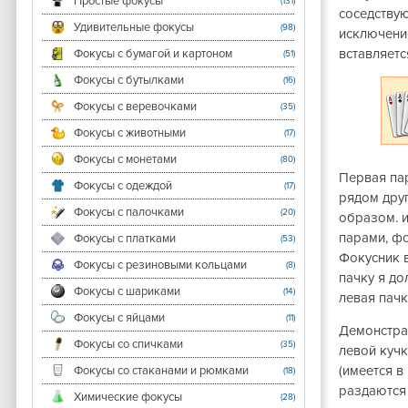
Простые фокусы
(131)
соседствую
Удивительные фокусы
(98)
исключени
вставляетс
Фокусы с бумагой и картоном
(51)
Фокусы с бутылками
(16)
Фокусы с веревочками
(35)
Фокусы с животными
(17)
Фокусы с монетами
(80)
Первая пар
Фокусы с одеждой
(17)
рядом дру
Фокусы с палочками
(20)
образом. и
парами, фо
Фокусы с платками
(53)
Фокусник в
Фокусы с резиновыми кольцами
(8)
пачку я д
Фокусы с шариками
(14)
левая пачк
Фокусы с яйцами
(11)
Демонстрат
Фокусы со спичками
(35)
левой кучк
(имеется в
Фокусы со стаканами и рюмками
(18)
раздаются 
Химические фокусы
(28)