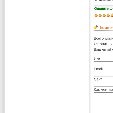
Оцените ф
Коммен
Всего ком
Оставить 
Ваш email 
Имя
Email
Сайт
Комментар