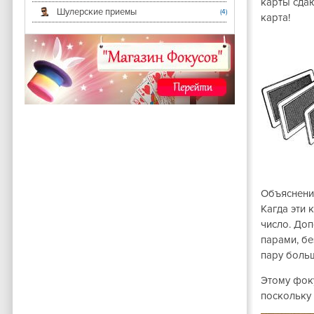
карты сдаю
Шулерские приемы
(4)
карта!
Объяснение
Кагда эти 
число. Доп
парами, бе
пару больш
Этому фоку
поскольку 