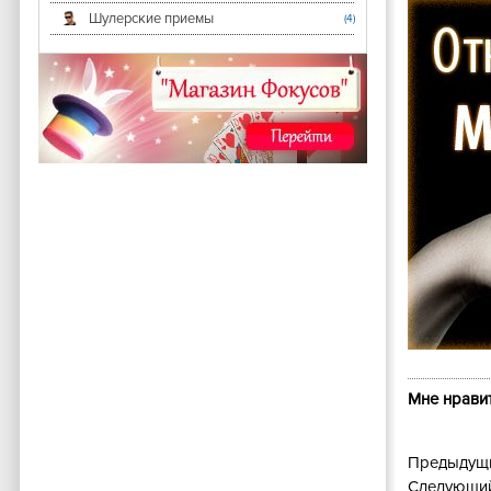
Шулерские приемы
(4)
Мне нравит
Предыдущи
Следующий