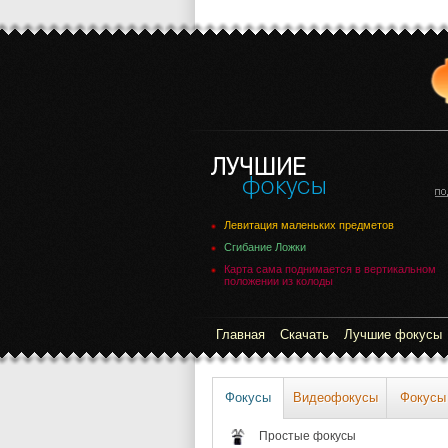
Левитация маленьких предметов
Сгибание Ложки
Карта сама поднимается в вертикальном
положении из колоды
Главная
Скачать
Лучшие фокусы
Фокусы
Видеофокусы
Фокусы
Простые фокусы