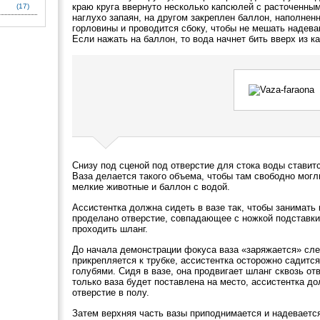
краю круга ввернуто несколько капсюлей с расточенным
(17)
наглухо запаян, на другом закреплен баллон, наполнен
горловины и проводится сбоку, чтобы не мешать надева
Если нажать на баллон, то вода начнет бить вверх из к
Снизу под сценой под отверстие для стока воды ставитс
Ваза делается такого объема, чтобы там свободно могл
мелкие животные и баллон с водой.
Ассистентка должна сидеть в вазе так, чтобы занимать
проделано отверстие, совпадающее с ножкой подставки,
проходить шланг.
До начала демонстрации фокуса ваза «заряжается» сл
прикрепляется к трубке, ассистентка осторожно садится
голубями. Сидя в вазе, она продвигает шланг сквозь от
только ваза будет поставлена на место, ассистентка д
отверстие в полу.
Затем верхняя часть вазы приподнимается и надевается