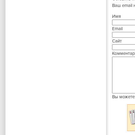
Ваш email 
Имя
Email
Сайт
Комментар
Вы можете