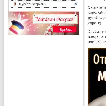
Шулерские приемы
(4)
Снимите ле
королей», 
рукой. Сд
короли).
Спросите у
находятся 
поменяться