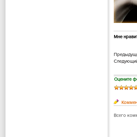
Мне нравит
Предыдущи
Следующий
Оцените ф
Коммен
Всего ком