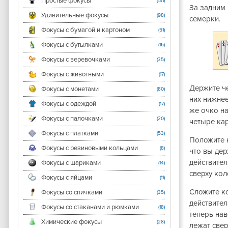
Простые фокусы
(131)
За задним
Удивительные фокусы
(98)
семерки.
Фокусы с бумагой и картоном
(51)
Фокусы с бутылками
(16)
Фокусы с веревочками
(35)
Фокусы с животными
(17)
Держите че
Фокусы с монетами
(80)
них нижне
Фокусы с одеждой
(17)
же очко на
Фокусы с палочками
(20)
четыре кар
Фокусы с платками
(53)
Положите к
Фокусы с резиновыми кольцами
(8)
что вы дер
действите
Фокусы с шариками
(14)
сверху кол
Фокусы с яйцами
(11)
Сложите ко
Фокусы со спичками
(35)
действител
Фокусы со стаканами и рюмками
(18)
теперь нав
Химические фокусы
(28)
лежат свер