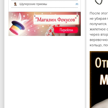
Шулерские приемы
(4)
После это
не убирая 
получится.
жилетное о
через втор
веревочное
кольцо, по