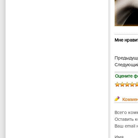
Мне нравит
Предыдущи
Следующий
Оцените ф
Коммен
Всего ком
Оставить 
Ваш email 
Имя