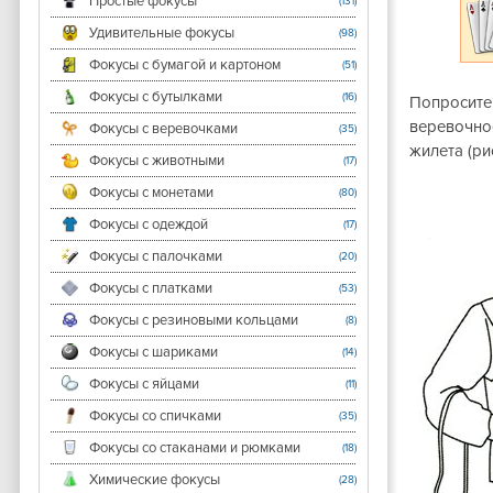
Простые фокусы
(131)
Удивительные фокусы
(98)
Фокусы с бумагой и картоном
(51)
Фокусы с бутылками
(16)
Попросите 
веревочное
Фокусы с веревочками
(35)
жилета (рис
Фокусы с животными
(17)
Фокусы с монетами
(80)
Фокусы с одеждой
(17)
Фокусы с палочками
(20)
Фокусы с платками
(53)
Фокусы с резиновыми кольцами
(8)
Фокусы с шариками
(14)
Фокусы с яйцами
(11)
Фокусы со спичками
(35)
Фокусы со стаканами и рюмками
(18)
Химические фокусы
(28)