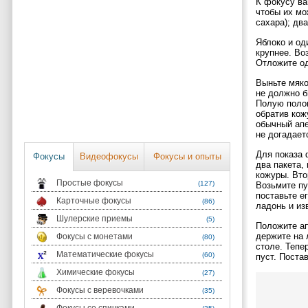
К фокусу ва
чтобы их мо
сахара); дв
Яблоко и од
крупнее. Во
Отложите од
Выньте мяко
не должно б
Полую полов
обратив кож
обычный апе
не догадает
Для показа 
Фокусы
Видеофокусы
Фокусы и опыты
два пакета,
кожуры. Вто
Простые фокусы
(127)
Возьмите пу
поставьте е
Карточные фокусы
(86)
ладонь и из
Шулерские приемы
(5)
Положите ап
держите на 
Фокусы с монетами
(80)
столе. Тепе
Математические фокусы
(60)
пуст. Постав
Химические фокусы
(27)
Фокусы с веревочками
(35)