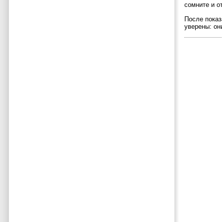
сомните и от
После показ
уверены: он