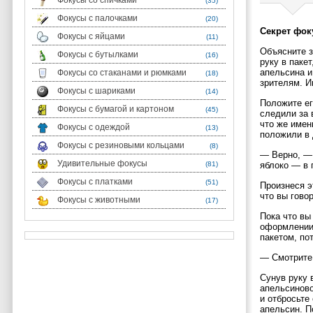
Фокусы со спичками
(35)
Фокусы с палочками
(20)
Секрет фок
Фокусы с яйцами
(11)
Объясните з
Фокусы с бутылками
(16)
руку в паке
апельсина и
Фокусы со стаканами и рюмками
(18)
зрителям. И
Фокусы с шариками
(14)
Положите ег
Фокусы с бумагой и картоном
(45)
следили за 
что же имен
Фокусы с одеждой
(13)
положили в 
Фокусы с резиновыми кольцами
(8)
— Верно, — 
Удивительные фокусы
(81)
яблоко — в 
Фокусы с платками
(51)
Произнеся э
что вы гово
Фокусы с животными
(17)
Пока что вы
оформлении
пакетом, по
— Смотрите
Сунув руку 
апельсиново
и отбросьте 
апельсин. П