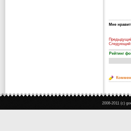
Мне нравитс
Предыдущий
Следующий 
Рейтинг фо
Коммен
2008-2011 (c) g