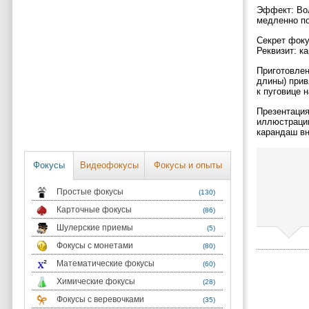
Эффект: Во
медленно по
Секрет фоку
Реквизит: к
Приготовлен
длины) прив
к пуговице 
Презентация
иллюстрацию
карандаш вн
Фокусы
Видеофокусы
Фокусы и опыты
Простые фокусы
(130)
Карточные фокусы
(86)
Шулерские приемы
(5)
Фокусы с монетами
(80)
Математические фокусы
(60)
Химические фокусы
(28)
Фокусы с веревочками
(35)