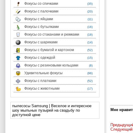
Фокусы со спичками
(35)
Фокусы с палочками
(20)
Фокусы с яйцами
(11)
Фокусы с бутылками
(16)
Фокусы со стаканами и рюмками
(18)
Фокусы с шариками
(14)
Фокусы с бумагой и картоном
(52)
Фокусы с одеждой
(15)
Фокусы с резиновыми кольцами
(8)
Удивительные фокусы
(96)
Фокусы с платками
(52)
Фокусы с животными
(17)
пылесосы Samsung | Веселое и интересное
Мне нравитс
шоу мыльных пузырей на свадьбу по
доступной цене
Предыдущий
Следующий 