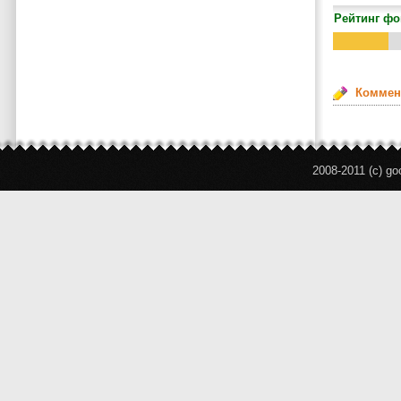
Рейтинг фо
Коммен
2008-2011 (c) g