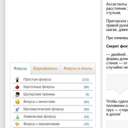
Ассистенты 
расстоянии 
стульев.
Пригласите 
правой руко
шагая, даже
При появивш
Секрет фок
— двойной…
формы длино
стенок — от
случайно не
Фокусы
Видеофокусы
Фокусы и опыты
Простые фокусы
(131)
Карточные фокусы
(86)
Шулерские приемы
(5)
Чтобы сдела
Фокусы с монетами
(80)
половинки с
Математические фокусы
(60)
груз — стер
в доске/
Химические фокусы
(28)
Фокусы с веревочками
(35)