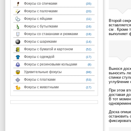
Фокусы со спичками
(35)
Фокусы с палочками
(20)
Фокусы с яйцами
(11)
Второй секр
вставляется
Фокусы с бутылками
(16)
см . Кроме 
выполняет 
Фокусы со стаканами и рюмками
(18)
Фокусы с шариками
(14)
Фокусы с бумагой и картоном
(52)
Фокусы с одеждой
(17)
Фокусы с резиновыми кольцами
(8)
Вынося доск
Удивительные фокусы
(98)
выносить ле
спинки стул
Фокусы с платками
(53)
углубление 
Фокусы с животными
(17)
При этом вт
доставая до
В тот момен
одновременн
Доска опише
остановить 
фиксировать