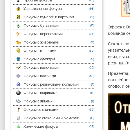
Простые фокусы
(131)
Удивительные фокусы
(98)
Фокусы с бумагой и картоном
(51)
Фокусы с бутылками
(16)
Эффект: Во
команде он
Фокусы с веревочками
(35)
Фокусы с животными
(17)
Секрет фо
указательн
Фокусы с монетами
(80)
вниз, вы с
Фокусы с одеждой
(17)
резины. Эт
Фокусы с палочками
(20)
Презентаци
Фокусы с платками
(53)
волшебное 
Фокусы с резиновыми кольцами
(8)
слово, и о
Фокусы с шариками
(14)
Фокусы с яйцами
(11)
Фокусы со спичками
(35)
Фокусы со стаканами и рюмками
(18)
Химические фокусы
(28)