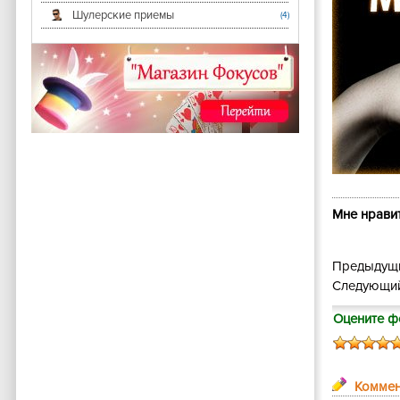
Шулерские приемы
(4)
Мне нравит
Предыдущи
Следующий
Оцените ф
Коммен