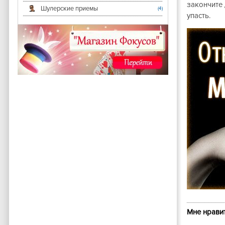
закончите 
Шулерские приемы
(4)
упасть.
Мне нравит