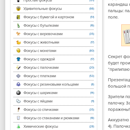
Простые фокусы
(131)
карандаш н
Удивительные фокусы
(98)
пальцы: па
поле.
Фокусы с бумагой и картоном
(51)
Фокусы с бутылками
(16)
Фокусы с веревочками
(35)
Фокусы с животными
(17)
Фокусы с монетами
(80)
Секрет фо
Фокусы с одеждой
(17)
будет прои
Фокусы с палочками
(20)
“прилипаю
Фокусы с платками
(53)
Презентаци
Фокусы с резиновыми кольцами
(8)
большой па
Фокусы с шариками
(14)
Зрители п
Фокусы с яйцами
(11)
палочку. З
поражены! 
Фокусы со спичками
(35)
Фокусы со стаканами и рюмками
(18)
Аккуратно 
4). Палочк
Химические фокусы
(28)