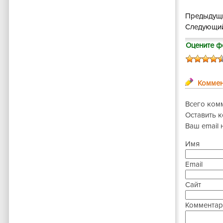
Предыдущи
Следующий
Оцените ф
Коммен
Всего ком
Оставить 
Ваш email 
Имя
Email
Сайт
Комментар