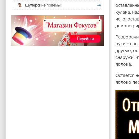
оставленны
Шулерские приемы
(4)
кулака, на
чего, оста
демонстрир
Разворачив
руки с нап
другую, ос
снаружи, ч
яблока.
Остается н
яблоко пер