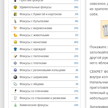
Простые фокусы
(131)
сквозное, 
Удивительные фокусы
(98)
из зрителе
себя.
Фокусы с бумагой и картоном
(51)
Фокусы с бутылками
(16)
Фокусы с веревочками
(35)
Фокусы с животными
(17)
Фокусы с монетами
(80)
Покажите з
Фокусы с одеждой
(17)
затолкайте
Фокусы с палочками
(20)
другой рук
него яблок
Фокусы с платками
(53)
Фокусы с резиновыми кольцами
(8)
СЕКРЕТ
Ф
внутри ко
Фокусы с шариками
(14)
Напальчни
Фокусы с яйцами
(11)
приготовле
Фокусы со спичками
(35)
телесный ц
небольшог
Фокусы со стаканами и рюмками
(18)
Химические фокусы
(28)
Заталкивая