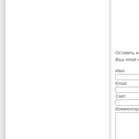
Оставить 
Ваш email 
Имя
Email
Сайт
Комментар