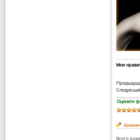
Мне нравит
Предыдущи
Следующий
Оцените ф
Коммен
Всего комм