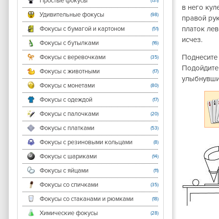
Простые фокусы
(131)
в него кул
Удивительные фокусы
(98)
правой рук
платок лев
Фокусы с бумагой и картоном
(51)
исчез.
Фокусы с бутылками
(16)
Поднесите 
Фокусы с веревочками
(35)
Подойдите 
Фокусы с животными
(17)
улыбнувшис
Фокусы с монетами
(80)
Фокусы с одеждой
(17)
Фокусы с палочками
(20)
Фокусы с платками
(53)
Фокусы с резиновыми кольцами
(8)
Фокусы с шариками
(14)
Фокусы с яйцами
(11)
Фокусы со спичками
(35)
Фокусы со стаканами и рюмками
(18)
Химические фокусы
(28)