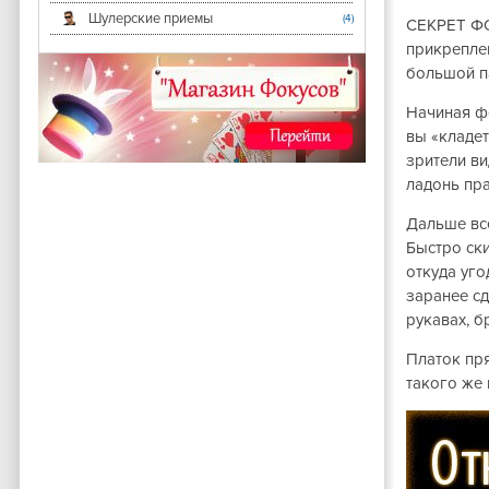
Шулерские приемы
(4)
СЕКРЕТ
Ф
прикреплен
большой п
Начиная фо
вы «кладет
зрители ви
ладонь пра
Дальше все
Быстро ски
откуда уго
заранее сд
рукавах, б
Платок пря
такого же 