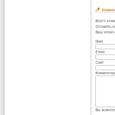
Коммен
Всего ком
Оставить 
Ваш email 
Имя
Email
Сайт
Комментар
Вы можете