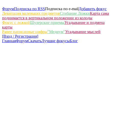
Форум
Подписка по RSS
Подписка по e-mail
Добавить фокус
Левитация маленьких предметов
Сгибание Ложки
Карта сама
поднимается в вертикальном положении из колоды
Фокус с ложкой
Шулерские приемы
Угадывание и подмена
карты
Ранее написанные цифры
"Медиум"
Угадывание мыслей
[Вход / Регистрация]
Главная
Форум
Скачать
Лучшие фокусы
Блог