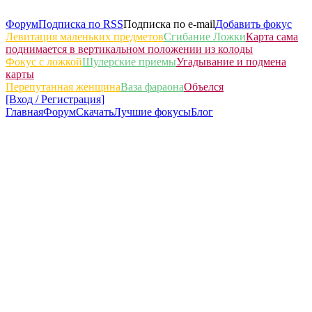
Форум
Подписка по RSS
Подписка по e-mail
Добавить фокус
Левитация маленьких предметов
Сгибание Ложки
Карта сама
поднимается в вертикальном положении из колоды
Фокус с ложкой
Шулерские приемы
Угадывание и подмена
карты
Перепутанная женщина
Ваза фараона
Объелся
[Вход / Регистрация]
Главная
Форум
Скачать
Лучшие фокусы
Блог