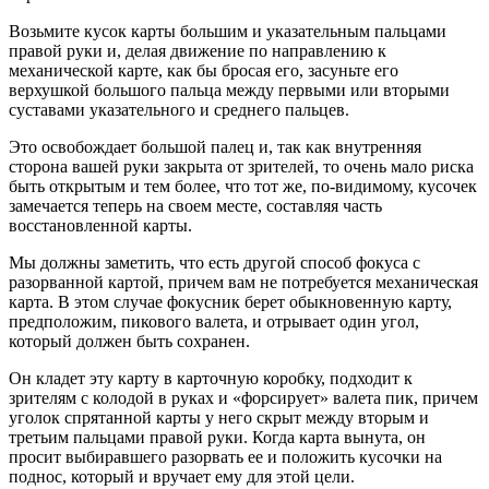
Возьмите кусок карты большим и указательным пальцами
правой руки и, делая движение по направлению к
механической карте, как бы бросая его, засуньте его
верхушкой большого пальца между первыми или вторыми
суставами указательного и среднего пальцев.
Это освобождает большой палец и, так как внутренняя
сторона вашей руки закрыта от зрителей, то очень мало риска
быть открытым и тем более, что тот же, по-видимому, кусочек
замечается теперь на своем месте, составляя часть
восстановленной карты.
Мы должны заметить, что есть другой способ фокуса с
разорванной картой, причем вам не потребуется механическая
карта. В этом случае фокусник берет обыкновенную карту,
предположим, пикового валета, и отрывает один угол,
который должен быть сохранен.
Он кладет эту карту в карточную коробку, подходит к
зрителям с колодой в руках и «форсирует» валета пик, причем
уголок спрятанной карты у него скрыт между вторым и
третьим пальцами правой руки. Когда карта вынута, он
просит выбиравшего разорвать ее и положить кусочки на
поднос, который и вручает ему для этой цели.