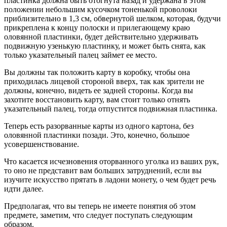
пластинка должна быть отогнута назад и удержана в этом
положении небольшим кусочком тоненькой проволоки
приблизительно в 1,3 см, обвернутой шелком, которая, будучи
прикреплена к концу полоски и прилегающему краю
оловянной пластинки, будет действительно удерживать
подвижную узенькую пластинку, и может быть снята, как
только указательный палец займет ее место.
Вы должны так положить карту в коробку, чтобы она
приходилась лицевой стороной вверх, так как зрители не
должны, конечно, видеть ее задней стороны. Когда вы
захотите восстановить карту, вам стоит только отнять
указательный палец, тогда отпустится подвижная пластинка.
Теперь есть разорванные карты из одного картона, без
оловянной пластинки позади. Это, конечно, большое
усовершенствование.
Что касается исчезновения оторванного уголка из ваших рук,
то оно не представит вам больших затруднений, если вы
изучите искусство прятать в ладони монету, о чем будет речь
идти далее.
Предполагая, что вы теперь не имеете понятия об этом
предмете, заметим, что следует поступать следующим
образом.