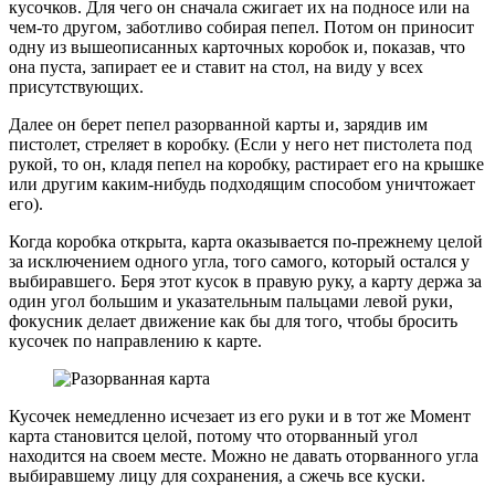
кусочков. Для чего он сначала сжигает их на подносе или на
чем-то другом, заботливо собирая пепел. Потом он приносит
одну из вышеописанных карточных коробок и, показав, что
она пуста, запирает ее и ставит на стол, на виду у всех
присутствующих.
Далее он берет пепел разорванной карты и, зарядив им
пистолет, стреляет в коробку. (Если у него нет пистолета под
рукой, то он, кладя пепел на коробку, растирает его на крышке
или другим каким-нибудь подходящим способом уничтожает
его).
Когда коробка открыта, карта оказывается по-прежнему целой
за исключением одного угла, того самого, который остался у
выбиравшего. Беря этот кусок в правую руку, а карту держа за
один угол большим и указательным пальцами левой руки,
фокусник делает движение как бы для того, чтобы бросить
кусочек по направлению к карте.
Кусочек немедленно исчезает из его руки и в тот же Момент
карта становится целой, потому что оторванный угол
находится на своем месте. Можно не давать оторванного угла
выбиравшему лицу для сохранения, а сжечь все куски.