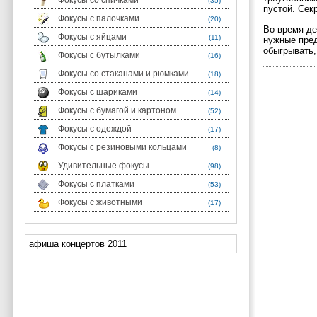
Фокусы со спичками
(35)
пустой. Сек
Фокусы с палочками
(20)
Во время де
Фокусы с яйцами
(11)
нужные пред
обыгрывать,
Фокусы с бутылками
(16)
Фокусы со стаканами и рюмками
(18)
Фокусы с шариками
(14)
Фокусы с бумагой и картоном
(52)
Фокусы с одеждой
(17)
Фокусы с резиновыми кольцами
(8)
Удивительные фокусы
(98)
Фокусы с платками
(53)
Фокусы с животными
(17)
афиша концертов 2011