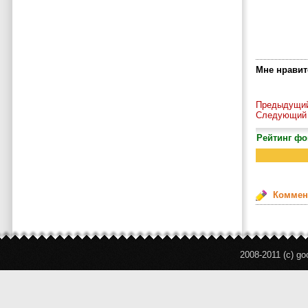
Мне нравитс
Предыдущий
Следующий 
Рейтинг фо
Коммен
2008-2011 (c) g