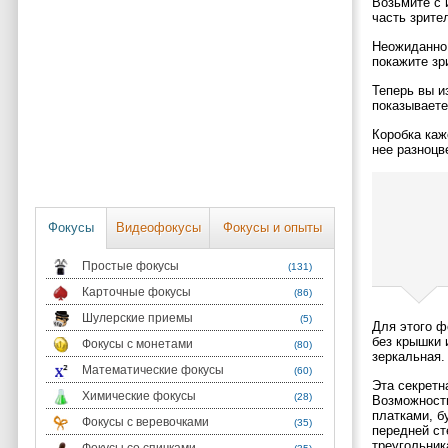
Возьмите с 
часть зрите
Неожиданно 
покажите зр
Теперь вы и
показываете
Коробка каж
нее разноцв
Фокусы
Видеофокусы
Фокусы и опыты
Простые фокусы
(131)
Карточные фокусы
(86)
Шулерские приемы
(5)
Для этого ф
без крышки 
Фокусы с монетами
(80)
зеркальная.
Математические фокусы
(60)
Эта секретн
Химические фокусы
(28)
Возможности
платками, б
Фокусы с веревочками
(35)
передней ст
треугольник