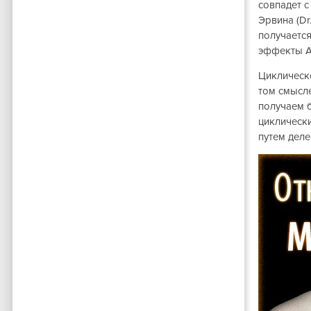
совпадет с
Эрвина (Dr
получаетс
эффекты Анн
Циклическ
том смысле
получаем 
циклически
путем деле