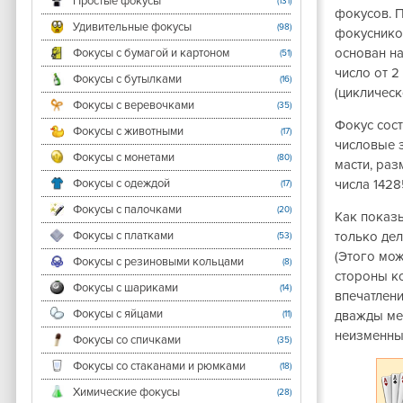
Простые фокусы
(131)
фокусов. 
Удивительные фокусы
(98)
фокуснико
основан на
Фокусы с бумагой и картоном
(51)
число от 2
Фокусы с бутылками
(16)
(циклическ
Фокусы с веревочками
(35)
Фокус сост
Фокусы с животными
(17)
числовые з
Фокусы с монетами
(80)
масти, раз
Фокусы с одеждой
числа 1428
(17)
Фокусы с палочками
(20)
Как показ
Фокусы с платками
только дел
(53)
(Этого мо
Фокусы с резиновыми кольцами
(8)
стороны к
Фокусы с шариками
(14)
впечатлени
Фокусы с яйцами
дважды ме
(11)
неизменны
Фокусы со спичками
(35)
Фокусы со стаканами и рюмками
(18)
Химические фокусы
(28)