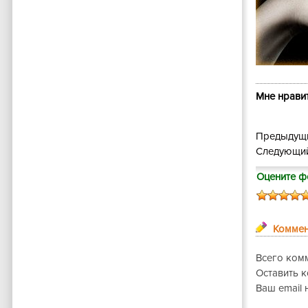
Мне нравит
Предыдущи
Следующий
Оцените ф
Коммен
Всего ком
Оставить 
Ваш email 