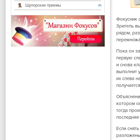
Шулерские приемы
(4)
Фокусник с
Зритель вы
рядом, ра
перемножа
Пока он з
первую сле
и снова кл
выполнит 
их слева н
получается
Объяснени
котором он
тогда прои
последняя
Если снять
разложены