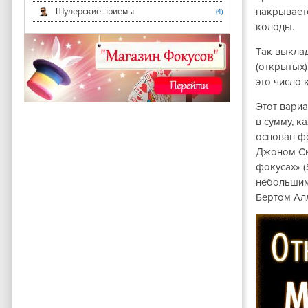
накрываетс
Шулерские приемы
(4)
колоды.
Так выкла
(открытых)
это число 
Этот вариа
в сумму, к
основан фо
Джоном Ск
фокусах» (
небольшим
Бертом Алл