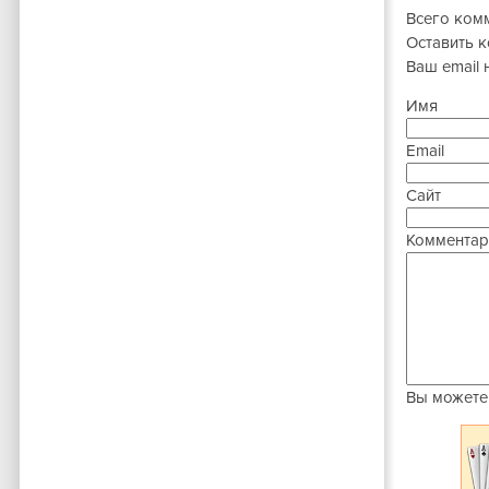
Всего ком
Оставить 
Ваш email 
Имя
Email
Сайт
Комментар
Вы можете