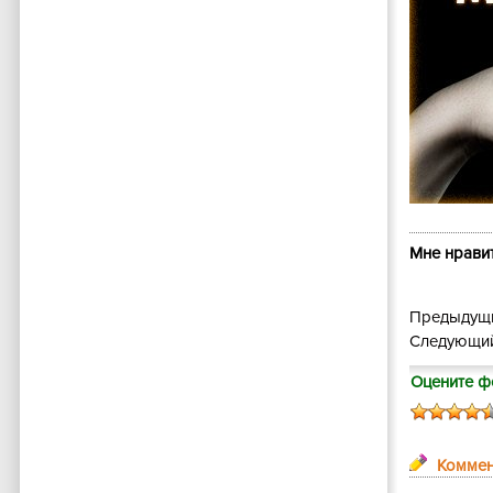
Мне нравит
Предыдущи
Следующий
Оцените ф
Коммен