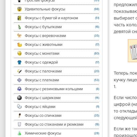
Простые фокусы
(131)
предложил
Удивительные фокусы
(98)
показываю
выбирает о
Фокусы с бумагой и картоном
(51)
часть коло
Фокусы с бутылками
(16)
девятой сн
Фокусы с веревочками
(35)
Фокусы с животными
(17)
Фокусы с монетами
(80)
Фокусы с одеждой
(17)
Фокусы с палочками
(20)
Теперь по
кучку лице
Фокусы с платками
(53)
1.
Фокусы с резиновыми кольцами
(8)
Если числ
Фокусы с шариками
(14)
цифрой (на
Фокусы с яйцами
(11)
то отклады
Фокусы со спичками
(35)
следующей
Фокусы со стаканами и рюмками
(18)
Если же т
Химические фокусы
(28)
произошло,