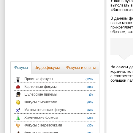
У вас в рук
выползать з
«Загипнотиз
В данном фо
папье-маше 
прикрепляет
образом, со
На самом де
Фокусы
Видеофокусы
Фокусы и опыты
корзины, ко
с соответст
Простые фокусы
(128)
большой пал
Карточные фокусы
(86)
Шулерские приемы
(5)
Фокусы с монетами
(80)
Математические фокусы
(60)
Химические фокусы
(28)
Фокусы с веревочками
(35)