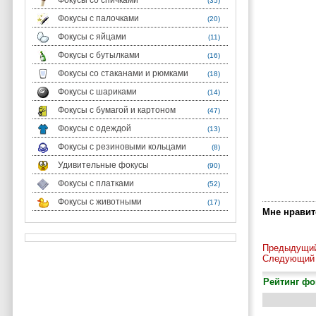
Фокусы со спичками
(35)
Фокусы с палочками
(20)
Фокусы с яйцами
(11)
Фокусы с бутылками
(16)
Фокусы со стаканами и рюмками
(18)
Фокусы с шариками
(14)
Фокусы с бумагой и картоном
(47)
Фокусы с одеждой
(13)
Фокусы с резиновыми кольцами
(8)
Удивительные фокусы
(90)
Фокусы с платками
(52)
Фокусы с животными
(17)
Мне нравитс
Предыдущий
Следующий 
Рейтинг фо